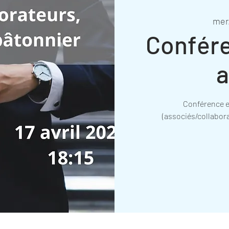
mer.
Confére
a
Conférence e
(associés/collabora