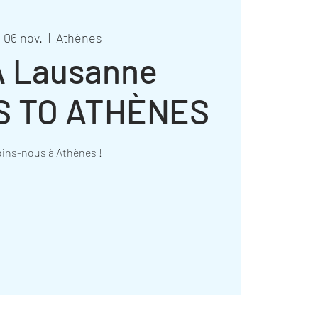
. 06 nov.
  |  
Athènes
 Lausanne
S TO ATHÈNES