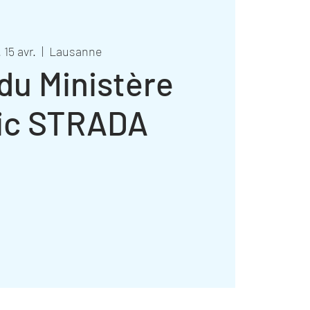
 15 avr.
  |  
Lausanne
 du Ministère
ic STRADA