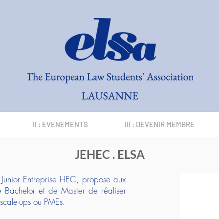
II : EVENEMENTS
III : DEVENIR MEMBRE
JEHEC . ELSA
 Junior Entreprise HEC, propose aux
e Bachelor et de Master de réaliser
, scale-ups ou PMEs.