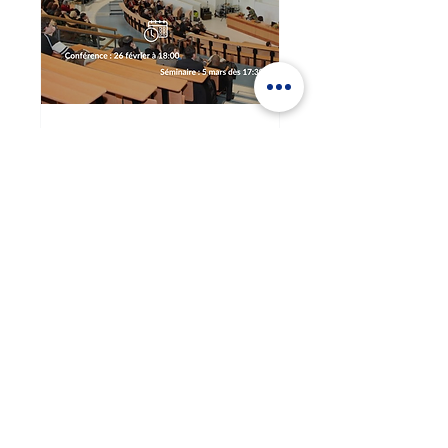
Conférence et
séminaire avec Me
David Trajilovic sur la
structure d'une
plaidoirie
mer. 26 févr.
Plus d'infos
Détails